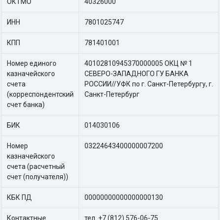
ОКТМО
40326000
ИНН
7801025747
КПП
781401001
Номер единого
40102810945370000005 ОКЦ № 1
казначейского
СЕВЕРО-ЗАПАДНОГО ГУ БАНКА
счета
РОССИИ//УФК по г. Санкт-Петербургу, г.
(корреспондентский
Санкт-Петербург
счет банка)
БИК
014030106
Номер
03224643400000007200
казначейского
счета (расчетный
счет (получателя))
КБК ПД
00000000000000000130
Контактные
тел. +7 (812) 576-06-75