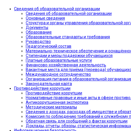
Сведения об образовательной организации
Сведения об образовательной организации
Основные сведения
Структура и органы управления образовательной ор
Документы
Образование
Образовательные стандарты и требования
Руководство
Педагогический состав
Материально-техническое обеспечение и оснащённос
Стипендии и меры поддержки обучающихся
Платные образовательные услуги
Финансово-хозяйственная деятельность
Вакантные места для приёма (перевода) обучающих
Международное сотрудничество
Организация питания в образовательной организаци
Законодательная карта
Противодействие коррупции
Противодействие коррупции
Нормативные правовые и иные акты в сфере противо
Антикоррупционная экспертиза
Методические материалы
Сведения о доходах, расходах,об имуществе и обяза
Комиссия по соблюдению требований к служебному 
Обратная связь для сообщений о фактах коррупции
Доклады, отчеты, обзоры, статистическая информац
Информационная безопасность