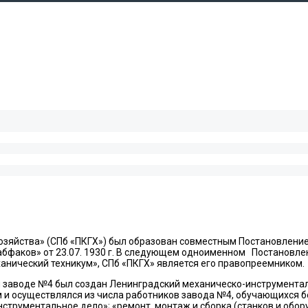
зяйства» (СПб «ПКГХ») был образован совместным Постановление
бфаков» от 23.07. 1930 г. В следующем одноименном Постановлени
анический техникум», СПб «ПКГХ» является его правопреемником.
заводе №4 был создан Ленинградский механическо-инструменталь
и осуществлялся из числа работников завода №4, обучающихся без
нструментальное дело»; «ремонт, монтаж и сборка (станков и обо