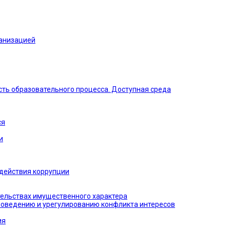
ганизацией
ть образовательного процесса. Доступная среда
ся
и
действия коррупции
тельствах имущественного характера
поведению и урегулированию конфликта интересов
ия