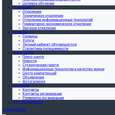
Целевое обучение
Отделения
Отделения
Техническое отделение
Отделение информационных технологий
Гуманитарно-экономическое отделение
Заочное отделение
Сервисы
Сервисы
Услуги
Личный кабинет обучающегося
Статистика посещаемости
Пресс-центр
Пресс-центр
Новости
Студенческая газета
Информационные технологии и качество жизни
Центр компетенций
Объявления
Фотогалерея
Контакты
Контакты
Контакты организации
Реквизиты организации
Доп. образование
Служба в ВБС