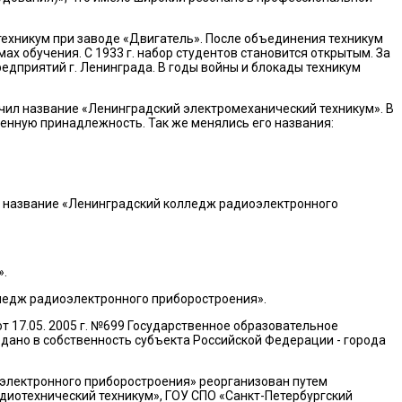
 техникум при заводе «Двигатель». После объединения техникум
х обучения. С 1933 г. набор студентов становится открытым. За
дприятий г. Ленинграда. В годы войны и блокады техникум
учил название «Ленинградский электромеханический техникум». В
нную принадлежность. Так же менялись его названия:
й название «Ленинградский колледж радиоэлектронного
».
ледж радиоэлектронного приборостроения».
т 17.05. 2005 г. №699 Государственное образовательное
ано в собственность субъекта Российской Федерации - города
оэлектронного приборостроения» реорганизован путем
диотехнический техникум», ГОУ СПО «Санкт-Петербургский