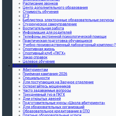
Расписание звонков
Центр дополнительного образования
Стоимость обучения
ЕГЭ
Библиотека, электронные образовательные ресурсы
Студенческое самоуправление
Воспитательная работа
Информация для родителей
Телефоны экстренной психологической помощи
Практическая подготовка обучающихся
Учебно-производственный лабораторный комплекс (
Спортивная жизнь
Cпортивный клуб «ПКГХ»
Заказ справок
Целевое обучение
Абитуриентам
Абитуриентам
Приёмная кампания-2026
Специальности
Для поступающих на Заочное отделение
Остерегайтесь мошенников
Часто задаваемые вопросы
Трехдневный тур в ПКГХ
Дни открытых дверей
Подготовительные курсы «Школа абитуриента»
Для образовательных организаций
Образовательное кредитование в СПО
Платные образовательные услуги