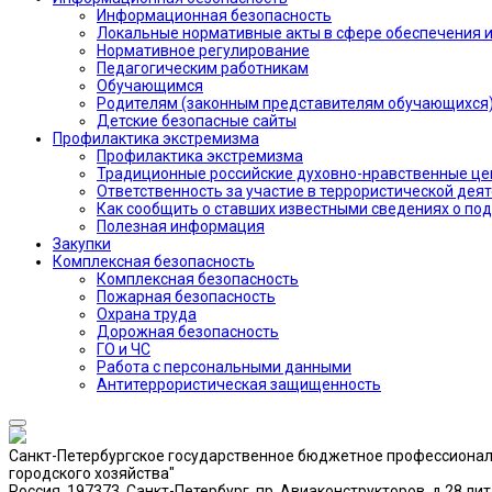
Информационная безопасность
Локальные нормативные акты в сфере обеспечения
Нормативное регулирование
Педагогическим работникам
Обучающимся
Родителям (законным представителям обучающихся
Детские безопасные сайты
Профилактика экстремизма
Профилактика экстремизма
Традиционные российские духовно-нравственные це
Ответственность за участие в террористической дея
Как сообщить о ставших известными сведениях о по
Полезная информация
Закупки
Комплексная безопасность
Комплексная безопасность
Пожарная безопасность
Охрана труда
Дорожная безопасность
ГО и ЧС
Работа с персональными данными
Антитеррористическая защищенность
Санкт-Петербургское государственное бюджетное профессиона
городского хозяйства"
Россия, 197373, Санкт-Петербург, пр. Авиаконструкторов, д.28 лит.