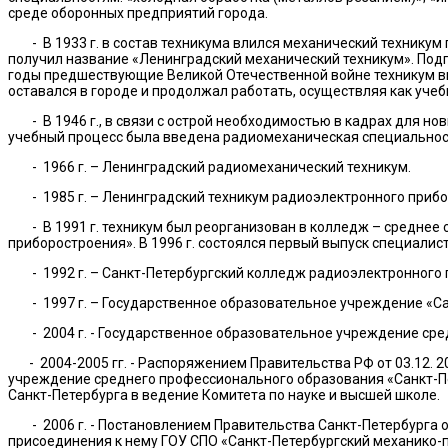
среде оборонных предприятий города.
- В 1933 г. в состав техникума влился механический техникум п
получил название «Ленинградский механический техникум». Подг
годы предшествующие Великой Отечественной войне техникум вып
оставался в городе и продолжал работать, осуществляя как учебн
- В 1946 г., в связи с острой необходимостью в кадрах для но
учебный процесс была введена радиомеханическая специальност
- 1966 г. – Ленинградский радиомеханический техникум.
- 1985 г. – Ленинградский техникум радиоэлектронного прибо
- В 1991 г. техникум был реорганизован в колледж – среднее
приборостроения». В 1996 г. состоялся первый выпуск специалис
- 1992 г. – Санкт-Петербургский колледж радиоэлектронного 
- 1997 г. – Государственное образовательное учреждение «Са
- 2004 г. - Государственное образовательное учреждение сре
- 2004-2005 гг. - Распоряжением Правительства РФ от 03.12. 20
учреждение среднего профессионального образования «Санкт-Пе
Санкт-Петербурга в ведение Комитета по науке и высшей школе.
- 2006 г. - Постановлением Правительства Санкт-Петербурга от
присоединения к нему ГОУ СПО «Санкт-Петербургский механико-