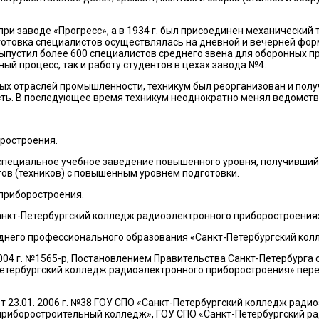
ри заводе «Прогресс», а в 1934 г. был присоединен механический
отовка специалистов осуществлялась на дневной и вечерней форма
устил более 600 специалистов среднего звена для оборонных пре
ый процесс, так и работу студентов в цехах завода №4.
вых отраслей промышленности, техникум был реорганизован и пол
ь. В последующее время техникум неоднократно менял ведомстве
ростроения.
 специальное учебное заведение повышенного уровня, получивши
тов (техников) с повышенным уровнем подготовки.
приборостроения.
нкт-Петербургский колледж радиоэлектронного приборостроения
днего профессионального образования «Санкт-Петербургский кол
04 г. №1565-р, Постановлением Правительства Санкт-Петербурга о
тербургский колледж радиоэлектронного приборостроения» перед
 23.01. 2006 г. №38 ГОУ СПО «Санкт-Петербургский колледж ради
приборостроительный колледж», ГОУ СПО «Санкт-Петербургский ра