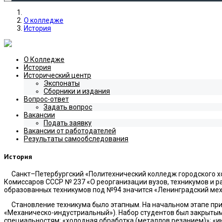
О колледже
История
О Колледже
История
Исторический центр
Экспонаты
Сборники и издания
Вопрос-ответ
Задать вопрос
Вакансии
Подать заявку
Вакансии от работодателей
Результаты самообследования
История
Санкт–Петербургский «Политехнический колледж городского хо
Комиссаров СССР № 237 «О реорганизации вузов, техникумов и ра
образованных техникумов под №94 значится «Ленинградский мех
Становление техникума было этапным. На начальном этапе при 
«Механическо-индустриальный»). Набор студентов был закрытым 
специальностям: «холодная обработка (металлов резанием)»; «и