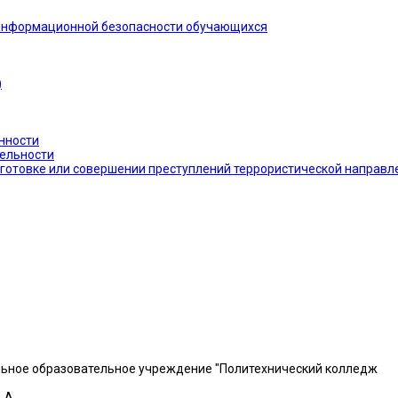
 информационной безопасности обучающихся
)
нности
тельности
дготовке или совершении преступлений террористической направл
льное образовательное учреждение "Политехнический колледж
 A.