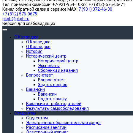
Тел. приемной комиссии: +7-921-954-10-32, +7 (812)-576-06-71
Канал обратной связи в сервисе MAX:
7 (931) 372-46-30
+7 (812) 576-0675
pkgh@pkgh.ru
Версия для слабовидящих
О Колледже
О Колледже
О Колледже
История
Исторический центр
Исторический центр
Экспонаты
Сборники и издания
Вопрос-ответ
Вопрос-ответ
Задать вопрос
Вакансии
Вакансии
Подать заявку
Вакансии от работодателей
Результаты самообследования
Студентам
Студентам
Электронная образовательная среда
Расписание занятий
Электронный журнал