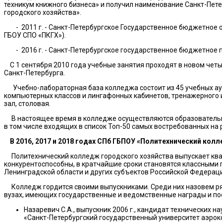
техникум книжного бизнеса» и получил наименование Санкт-Пет
городского хозяйства».
- 2011 г. - Санкт-Петербургское Государственное бюджетное 
ГБОУ СПО «ПКГХ»).
- 2016 г. - Санкт-Петербургское государственное бюджетное
С 1 сентября 2010 года учебные занятия проходят в новом четы
Санкт-Петербурга.
Учебно-лабораторная база колледжа состоит из 45 учебных ауд
компьютерных классов и лингафонных кабинетов, тренажерного и
зал, столовая.
В настоящее время в колледже осуществляются образовательн
в том числе входящих в список Топ-50 самых востребованных на 
В 2016, 2017 и 2018 годах СПб ГБПОУ «Политехнический колл
Политехнический колледж городского хозяйства выпускает квал
конкурентоспособны, в кратчайшие сроки становятся классными 
Ленинградской области и других субъектов Российской Федераци
Колледж гордится своими выпускниками. Среди них назовем ря
вузах, имеющих государственные и ведомственные награды и п
Назаревич С.А., выпускник 2006 г., кандидат технических
«Санкт-Петербургский государственный университет аэрок