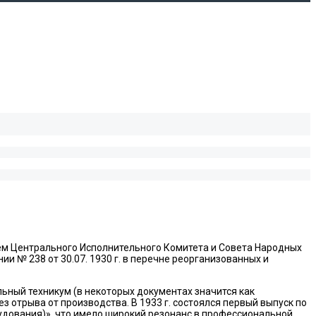
м Центрального Исполнительного Комитета и Совета Народных
и № 238 от 30.07. 1930 г. в перечне реорганизованных и
ный техникум (в некоторых документах значится как
 отрыва от производства. В 1933 г. состоялся первый выпуск по
рудования)», что имело широкий резонанс в профессиональной