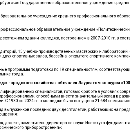
ербургское Государственное образовательное учреждение средне
образовательное учреждение среднего профессионального образо
 профессиональное образовательное учреждение «Политехничес
рехэтажном здании колледжа, построенном в 2007-2010 гг. в соот
иторий, 15 учебно-производственных мастерских и лабораторий,
 двух спортивных залов, бассейна, открытого спортивного компле
ые программы подготовки по 19 специальностям, соответствующ
рынке труда.
едж городского хозяйства» объявлен Лауреатом конкурса «100
ифицированных специалистов, готовых к работе в условиях совр
профессионалами, способными внести значительный вклад в разви
и. С 1930 по 2024 гг. в колледже было выпущено 21 684 специал
д выпускников последних двух десятилетий, работающих на предп
оощрения:
 наук, доцент, заместитель директора по науке Института фундаме
осмического приборостроения»;