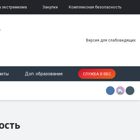
а экстремизма
Закупки
Комплексная безопасность
.
Версия для слабовидящих
акты
Доп. образование
СЛУЖБА В ВБС
ость