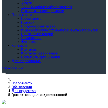
Услуги
Личный кабинет обучающегося
Статистика посещаемости
Пресс-центр
Пресс-центр
Новости
Студенческая газета
Информационные технологии и качество жизни
Центр компетенций
Объявления
Фотогалерея
Контакты
Контакты
Контакты организации
Реквизиты организации
Доп. образование
Служба в ВБС
Пресс-центр
Объявления
Для студентов
График пересдач задолженностей