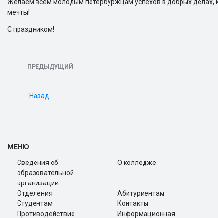
Желаем всем молодым петербуржцам успехов в добрых делах, кр
мечты!
С праздником!
ПРЕДЫДУЩИЙ
Назад
МЕНЮ
Сведения об
О колледже
образовательной
организации
Отделения
Абитуриентам
Студентам
Контакты
Противодействие
Информационная