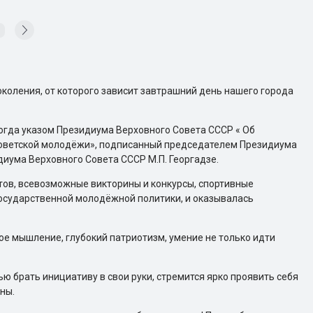
коления, от которого зависит завтрашний день нашего города
когда указом Президиума Верховного Совета СССР « Об
оветской молодёжи», подписанный председателем Президиума
иума Верховного Совета СССР М.П. Георгадзе.
тов, всевозможные викторины и конкурсы, спортивные
государственной молодёжной политики, и оказывалась
е мышление, глубокий патриотизм, умение не только идти
ю брать инициативу в свои руки, стремится ярко проявить себя
ны.