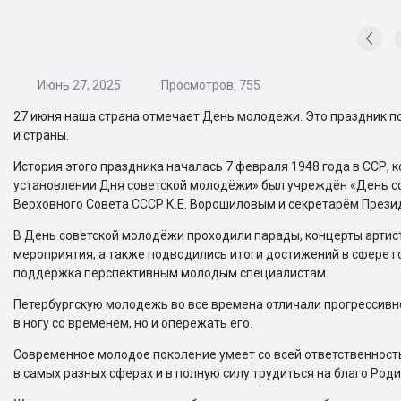
Июнь 27, 2025
Просмотров: 755
27 июня наша страна отмечает День молодежи. Это праздник по
и страны.
История этого праздника началась 7 февраля 1948 года в ССР, 
установлении Дня советской молодёжи» был учреждён «День с
Верховного Совета СССР К.Е. Ворошиловым и секретарём Презид
В День советской молодёжи проходили парады, концерты артис
мероприятия, а также подводились итоги достижений в сфере 
поддержка перспективным молодым специалистам.
Петербургскую молодежь во все времена отличали прогрессивно
в ногу со временем, но и опережать его.
Современное молодое поколение умеет со всей ответственность
в самых разных сферах и в полную силу трудиться на благо Роди