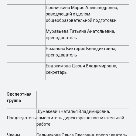
Проничкина Мария Александровна,
заведующий отделом
общеобразовательной подготовки
Муравьева Татьяна Анатольевна,
преподаватель
Розанова Виктория Венедиктовна,
преподаватель
Евдокимова Дарья Владимировна,
секретарь
Экспертная
группа
Шумакевич Наталья Владимировна,
Председатель
заместитель директора по воспитательной
работе
Члены
Сальникова Ольга Олеговна, преподаватель